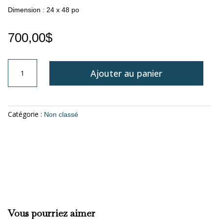
Dimension : 24 x 48 po
700,00
$
quantité
Ajouter au panier
de
Le
Barrage
de
Catégorie :
Non classé
Shawinigan
Vous pourriez aimer