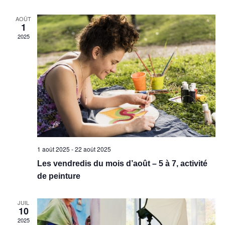
date.
vu
navig
AOÛT
1
Év
2025
de
vues
Évèn
1 août 2025
-
22 août 2025
Les vendredis du mois d’août – 5 à 7, activité
de peinture
JUIL
10
2025