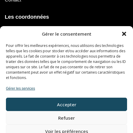
Les coordonnées
3650, Chemin de Ste-Flore,
Gérer le consentement
Shawinigan, QC, Canada, Quebec
Pour offrir les meilleures expériences, nous utilisons des technologies
514 627-2527
telles que les cookies pour stocker et/ou accéder aux informations des
appareils. Le fait de consentir à ces technologies nous permettra de
infogaleriesteflart@gmail.com
traiter des données telles que le comportement de navigation ou les ID
uniques sur ce site. Le fait de ne pas consentir ou de retirer son
consentement peut avoir un effet négatif sur certaines caractéristiques
Heures d’ouvertures
et fonctions.
Mercredi au Samedi de 17h à 21h
Gérer les services
Accepter
Refuser
Voir les préférences
Droits d’auteur © Le Ste-Fl’Art – Tous droits réservés |