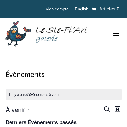
Articles 0
Mon compte
English
Événements
Il n’y a pas d’évènements à venir.
À venir
Rech
Na
Recherche
Liste
Sélectionnez
de
Derniers Évènements passés
et
une