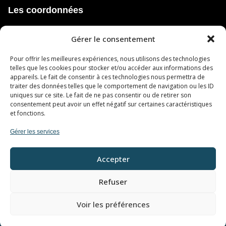
Les coordonnées
3650, Chemin de Ste-Flore,
Gérer le consentement
Shawinigan, QC, Canada, Quebec
Pour offrir les meilleures expériences, nous utilisons des technologies
514 627-2527
telles que les cookies pour stocker et/ou accéder aux informations des
appareils. Le fait de consentir à ces technologies nous permettra de
infogaleriesteflart@gmail.com
traiter des données telles que le comportement de navigation ou les ID
uniques sur ce site. Le fait de ne pas consentir ou de retirer son
consentement peut avoir un effet négatif sur certaines caractéristiques
Heures d’ouvertures
et fonctions.
Mercredi au Samedi de 17h à 21h
Gérer les services
Accepter
Refuser
Voir les préférences
Droits d’auteur © Le Ste-Fl’Art – Tous droits réservés |
Développé et hébergé par
Triaxe