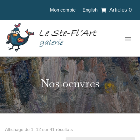
Articles 0
Mon compte
English
Nos oeuvres
Trié
Affichage de 1–12 sur 41 résultats
du